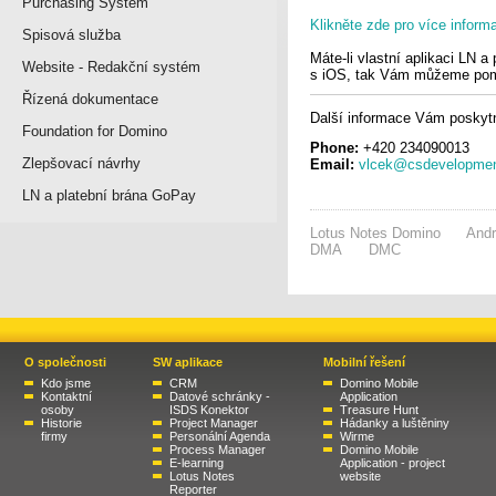
Purchasing System
Klikněte zde pro více informa
Spisová služba
Máte-li vlastní aplikaci LN a
Website - Redakční systém
s iOS, tak Vám můžeme pom
Řízená dokumentace
Další informace Vám poskytn
Foundation for Domino
Phone:
+420 234090013
Zlepšovací návrhy
Email:
vlcek@csdevelopmen
LN a platební brána GoPay
Lotus Notes Domino
Andr
DMA
DMC
O společnosti
SW aplikace
Mobilní řešení
Kdo jsme
CRM
Domino Mobile
Kontaktní
Datové schránky -
Application
osoby
ISDS Konektor
Treasure Hunt
Historie
Project Manager
Hádanky a luštěniny
firmy
Personální Agenda
Wirme
Process Manager
Domino Mobile
E-learning
Application - project
Lotus Notes
website
Reporter