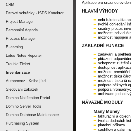
Aplikace pro snadnou evidenc
CRM
HLAVNÍ VÝHODY
Datové schránky - ISDS Konektor
celá fukcionalita ap
Project Manager
rychlé dohledání i
snadný proces inv
Personální Agenda
možnost individuál
možnost napojení a
Process Manager
ZÁKLADNÍ FUNKCE
E-learning
zadávání a přehled
Lotus Notes Reporter
přiřazení odpovědn
schopnost zjištění 
Trouble Ticket
dostupnost aplika
možnost provádění 
Inventarizace
možnost tisku čáro
možnosti tisku či e
Autoprovoz - Kniha jízd
podpora běžných op
Sledování zakázek
podpora hromadnýc
archivace jednotliv
Domino Notification Portal
NÁVAZNÉ MODULY
Domino Server Tools
Many Money
Domino Database Maintenance
fakturační a obje
tvorba dodacích lis
Purchasing System
platební příkazy
cashflow a další m