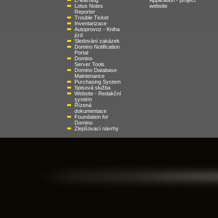
E-learning
Application - project
Lotus Notes
website
Reporter
Trouble Ticket
Inventarizace
Autoprovoz - Kniha
jízd
Sledování zakázek
Domino Notification
Portal
Domino
Server Tools
Domino Database
Maintenance
Purchasing System
Spisová služba
Website - Redakční
systém
Řízená
dokumentace
Foundation for
Domino
Zlepšovací návrhy