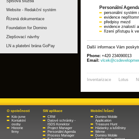
Spisová služba
Personální Agend
Website - Redakční systém
personální systém (
evidence nepřítomn
Řízená dokumentace
předpisy mezd
evidence znalostí a 
Foundation for Domino
řízení přístupu k v
Zlepšovací návrhy
LN a platební brána GoPay
Další informace Vám poskytn
Phone:
+420 234090013
Email:
vlcek@csdevelopmen
Inventarizace
Lotus
N
O společnosti
SW aplikace
Mobilní řešení
Kdo jsme
CRM
Domino Mobile
Kontaktní
Datové schránky -
Application
osoby
ISDS Konektor
Treasure Hunt
Historie
Project Manager
Hádanky a luštěniny
firmy
Personální Agenda
Wirme
Process Manager
Domino Mobile